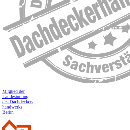
Mitglied der
Landesinnung
des Dachdecker-
handwerks
Berlin