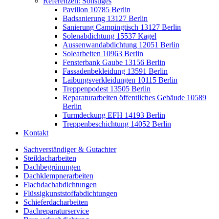
Referenzen: Sonstiges
Pavillon 10785 Berlin
Badsanierung 13127 Berlin
Sanierung Campingtisch 13127 Berlin
Solenabdichtung 15537 Kagel
Aussenwandabdichtung 12051 Berlin
Solearbeiten 10963 Berlin
Fensterbank Gaube 13156 Berlin
Fassadenbekleidung 13591 Berlin
Laibungsverkleidungen 10115 Berlin
Treppenpodest 13505 Berlin
Reparaturarbeiten öffentliches Gebäude 10589
Berlin
Turmdeckung EFH 14193 Berlin
Treppenbeschichtung 14052 Berlin
Kontakt
Sachverständiger & Gutachter
Steildacharbeiten
Dachbegrünungen
Dachklempnerarbeiten
Flachdachabdichtungen
Flüssigkunststoffabdichtungen
Schieferdacharbeiten
Dachreparaturservice