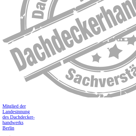
Mitglied der
Landesinnung
des Dachdecker-
handwerks
Berlin