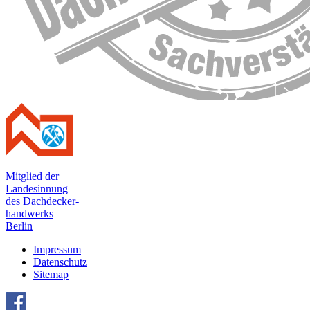
Mitglied der
Landesinnung
des Dachdecker-
handwerks
Berlin
Impressum
Datenschutz
Sitemap