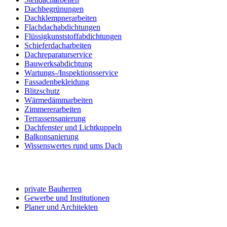
Dachbegrünungen
Dachklempnerarbeiten
Flachdachabdichtungen
Flüssigkunststoffabdichtungen
Schieferdacharbeiten
Dachreparaturservice
Bauwerksabdichtung
Wartungs-/Inspektionsservice
Fassadenbekleidung
Blitzschutz
Wärmedämmarbeiten
Zimmererarbeiten
Terrassensanierung
Dachfenster und Lichtkuppeln
Balkonsanierung
Wissenswertes rund ums Dach
Angebot für ...
private Bauherren
Gewerbe und Institutionen
Planer und Architekten