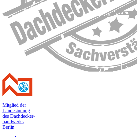
Mitglied der
Landesinnung
des Dachdecker-
handwerks
Berlin